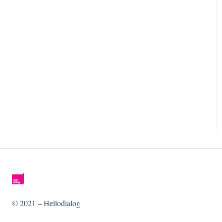
Branding
Opt-in
Aanmeldformulieren
API
© 2021 – Hellodialog