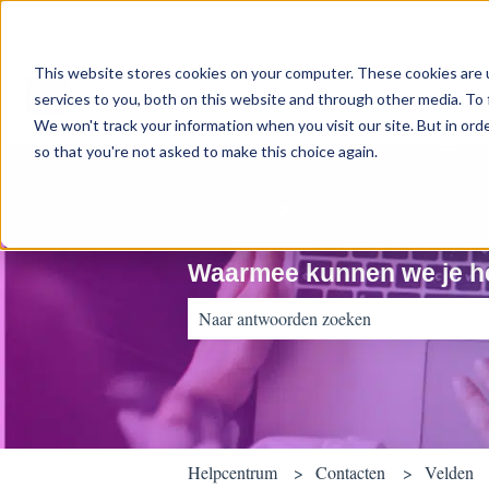
Nederlands
Submenu tonen voor vertalingen
This website stores cookies on your computer. These cookies are 
services to you, both on this website and through other media. To 
We won't track your information when you visit our site. But in orde
so that you're not asked to make this choice again.
Waarmee kunnen we je h
Er zijn geen suggesties want het zoekveld 
Helpcentrum
Contacten
Velden