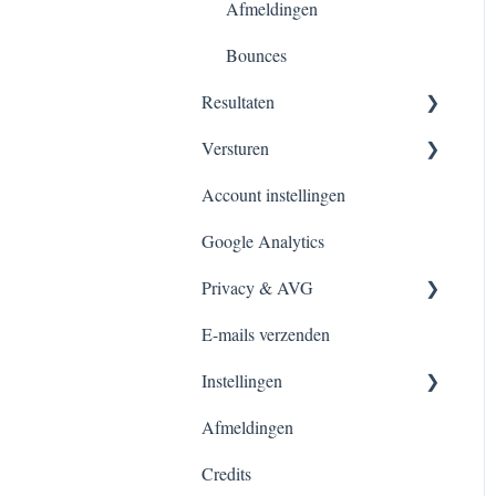
Afmeldingen
Bounces
Resultaten
Versturen
Overzicht
Account instellingen
Overzicht
Google Analytics
Nieuwsbrief inplannen
Privacy & AVG
E-mail automation
E-mails verzenden
A/B-testing
FAQ over AVG-compliance
Instellingen
Afmeldingen
Account
Credits
Verzenders