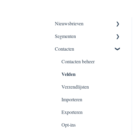
Nieuwsbrieven
Segmenten
Nieuwsbrieven maken
Contacten
Versturen, verzendschema’s &
Segmentatie overzicht
planningen
Dynamisch segment
Contacten beheer
Velden
Verzendlijsten
Importeren
Exporteren
Opt-ins