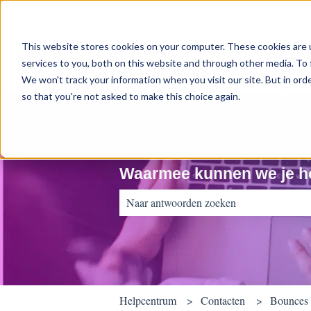
Nederlands
Submenu tonen voor vertalingen
This website stores cookies on your computer. These cookies are 
services to you, both on this website and through other media. To 
We won't track your information when you visit our site. But in orde
so that you're not asked to make this choice again.
Waarmee kunnen we je h
Er zijn geen suggesties want het zoekveld 
Helpcentrum
Contacten
Bounces