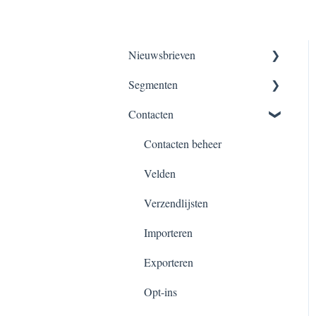
Nieuwsbrieven
Segmenten
Nieuwsbrieven maken
Contacten
Versturen, verzendschema’s &
Segmentatie overzicht
planningen
Dynamisch segment
Contacten beheer
Velden
Verzendlijsten
Importeren
Exporteren
Opt-ins