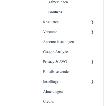
Afmeldingen
Bounces
Resultaten
Versturen
Overzicht
Account instellingen
Overzicht
Google Analytics
Nieuwsbrief inplannen
Privacy & AVG
E-mail automation
E-mails verzenden
A/B-testing
FAQ over AVG-compliance
Instellingen
Afmeldingen
Account
Credits
Verzenders