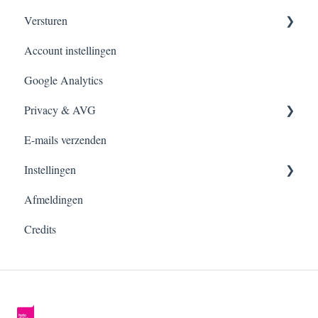
Versturen
Overzicht
Account instellingen
Overzicht
Google Analytics
Nieuwsbrief inplannen
Privacy & AVG
E-mail automation
E-mails verzenden
A/B-testing
FAQ over AVG-compliance
Instellingen
Afmeldingen
Account
Credits
Verzenders
Branding
Opt-in