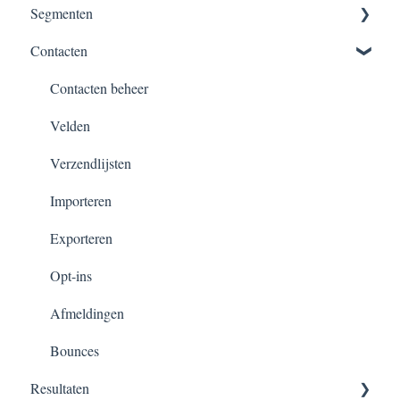
Segmenten
Nieuwsbrieven maken
Contacten
Versturen, verzendschema’s & planningen
Segmentatie overzicht
Dynamisch segment
Contacten beheer
Velden
Verzendlijsten
Importeren
Exporteren
Opt-ins
Afmeldingen
Bounces
Resultaten