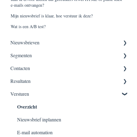
e-mails ontvangen?
Mijn nieuwsbrief is klaar, hoe verstuur ik deze?
Wat is een A/B test?
Nieuwsbrieven
Segmenten
Nieuwsbrieven maken
Contacten
Versturen, verzendschema’s & planningen
Segmentatie overzicht
Resultaten
Dynamisch segment
Contacten beheer
Overzicht
Versturen
Velden
Overzicht
Verzendlijsten
Importeren
Nieuwsbrief inplannen
Exporteren
E-mail automation