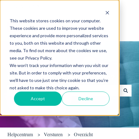
Nederlands
Submenu tonen voor vertalingen
This website stores cookies on your computer.
These cookies are used to improve your website
experience and provide more personalized services
to you, both on this website and through other
media. To find out more about the cookies we use,
see our Privacy Policy.
We won't track your information when you visit our
site. But in order to comply with your preferences,
Waarmee kunnen we je helpen?
we'll have to use just one tiny cookie so that you're
not asked to make this choice again.
Accept
Decline
Er zijn geen suggesties want het zoekveld is leeg.
Helpcentrum
Versturen
Overzicht