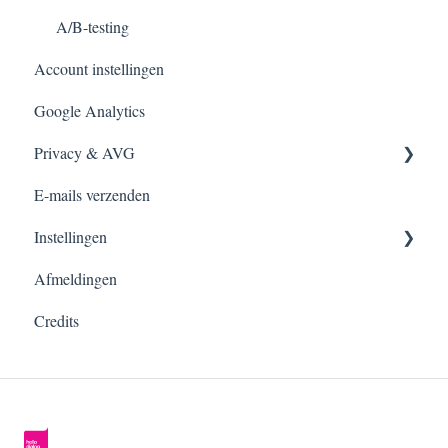
Opt-ins
A/B-testing
Account instellingen
Afmeldingen
Google Analytics
Bounces
Privacy & AVG
E-mails verzenden
FAQ over AVG-compliance
Instellingen
Afmeldingen
Account
Credits
Verzenders
Branding
Opt-in
Aanmeldformulieren