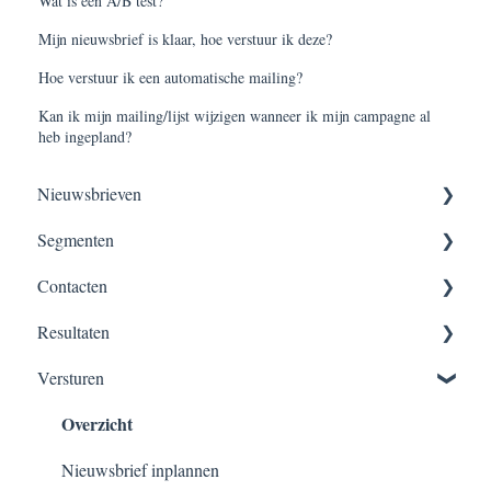
Wat is een A/B test?
Mijn nieuwsbrief is klaar, hoe verstuur ik deze?
Hoe verstuur ik een automatische mailing?
Kan ik mijn mailing/lijst wijzigen wanneer ik mijn campagne al
heb ingepland?
Nieuwsbrieven
Segmenten
Nieuwsbrieven maken
Contacten
Versturen, verzendschema’s & planningen
Segmentatie overzicht
Resultaten
Dynamisch segment
Contacten beheer
Overzicht
Versturen
Velden
Overzicht
Verzendlijsten
Importeren
Nieuwsbrief inplannen