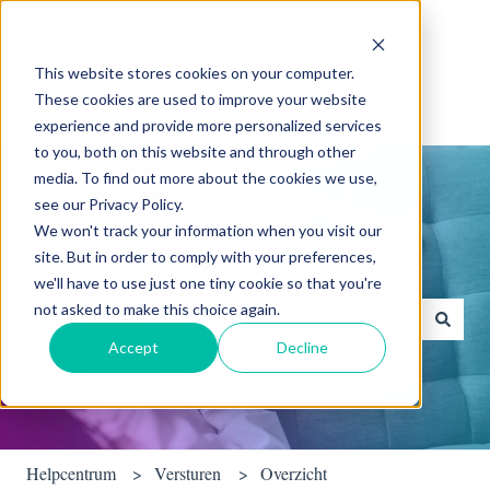
Nederlands
Submenu tonen voor vertalingen
This website stores cookies on your computer.
These cookies are used to improve your website
experience and provide more personalized services
to you, both on this website and through other
media. To find out more about the cookies we use,
see our Privacy Policy.
We won't track your information when you visit our
site. But in order to comply with your preferences,
Waarmee kunnen we je helpen?
we'll have to use just one tiny cookie so that you're
not asked to make this choice again.
Accept
Decline
Er zijn geen suggesties want het zoekveld is leeg.
Helpcentrum
Versturen
Overzicht