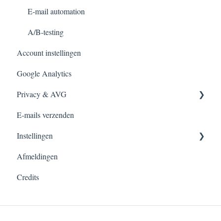
Exporteren
E-mail automation
Opt-ins
A/B-testing
Account instellingen
Afmeldingen
Google Analytics
Bounces
Privacy & AVG
E-mails verzenden
FAQ over AVG-compliance
Instellingen
Afmeldingen
Account
Credits
Verzenders
Branding
Opt-in